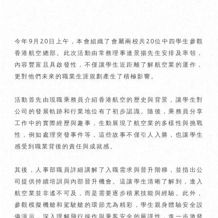
今年9月20日上午，本會組織了會屬兩校共20位中四學生參觀
香港航空總部。此次活動由常務理事連景揚先生安排及率領，
內容豐富且具啟發性，不僅讓學生近距離了解航空業的運作，
更對他們未來的職業生涯規劃產生了積極影響。
活動首先由現職乘務員介紹香港航空的歷史與背景，讓學生對
公司的發展軌跡和行業地位有了初步認識。隨後，乘務員分享
工作中的實際經歷與趣事，生動展現了航空業的多樣性與挑戰
性，例如處理突發事件等，這些故事不僅引人入勝，也讓學生
感受到職業背後的責任與成就感。
其後，人事部職員詳細講解了入職需求與晉升階梯，並指出公
司提供持續培訓與內部晉升機會。這讓學生清晰了解到，進入
航空業並非遙不可及，而是需要逐步積累技能與經驗。此外，
參觀模擬機艙和駕駛艙的環節尤為精彩，學生親身體驗安全設
備演示，深入理解飛行操作與乘客安全的嚴謹性，進一步激發