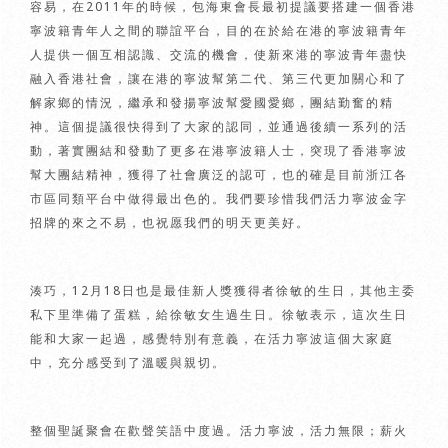
容易，在2011年的時候，包海東會長最初提議要搭建一個香港
寧波籍青年人之間的聯誼平台，目的在於給在港的寧波籍青年
人提供一個互相認識、交流的機會，使新來港的寧波青年盡快
融入香港社會，讓在港的寧波幫第二代、第三代更加關心和了
解家鄉的情況，繼承和發揚寧波幫愛國愛鄉，團結勤奮的精
神。這個提議很快得到了大家的認同，並通過後續一系列的活
動，著實團結和發動了更多在港寧波籍人士，突現了香港寧波
幫大團結精神，獲得了社會廣泛的認可，也的確是目前浙江各
市區同類平台中做得最出色的。我們要珍惜我們活力寧波金字
招牌的來之不易，也祝愿我們的明天更美好。
湊巧，12月18日也是最佳新人獎獲得者徐敏的生日，其他主委
私下里準備了蛋糕，給徐敏女生過生日。徐敏表示，這次生日
能和大家一起過，感覺特別有意義，在活力寧波這個大家庭
中，充分感受到了溫暖與親切。
整個聖誕聚會在歡聲笑語中度過。活力寧波，活力無限；薪火