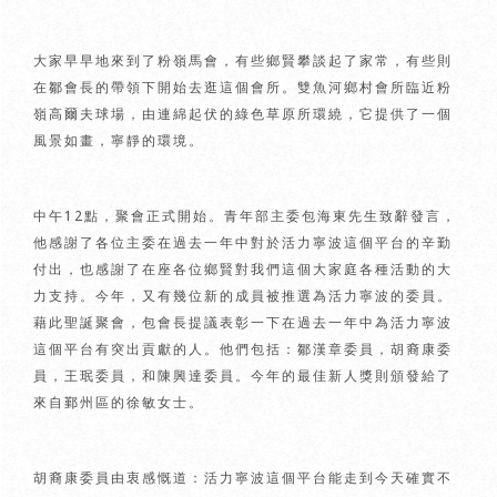
大家早早地來到了粉嶺馬會，有些鄉賢攀談起了家常，有些則
在鄒會長的帶領下開始去逛這個會所。雙魚河鄉村會所臨近粉
嶺高爾夫球場，由連綿起伏的綠色草原所環繞，它提供了一個
風景如畫，寧靜的環境。
中午12點，聚會正式開始。青年部主委包海東先生致辭發言，
他感謝了各位主委在過去一年中對於活力寧波這個平台的辛勤
付出，也感謝了在座各位鄉賢對我們這個大家庭各種活動的大
力支持。今年，又有幾位新的成員被推選為活力寧波的委員。
藉此聖誕聚會，包會長提議表彰一下在過去一年中為活力寧波
這個平台有突出貢獻的人。他們包括：鄒漢章委員，胡裔康委
員，王珉委員，和陳興達委員。今年的最佳新人獎則頒發給了
來自鄞州區的徐敏女士。
胡裔康委員由衷感慨道：活力寧波這個平台能走到今天確實不