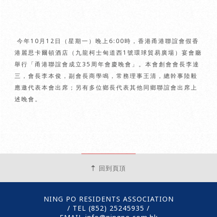
今年10月12日（星期一）晚上6:00時，香港甬港聯誼會假香
港麗思卡爾頓酒店（九龍柯士甸道西1號環球貿易廣場）宴會廳
舉行「甬港聯誼會成立35周年會慶晚會」。本會創會會長李達
三，會長李本俊，副會長商學鳴，常務理事王清，總幹事陸毅
應邀代表本會出席；另有多位鄉長代表其他同鄉聯誼會出席上
述晚會。
回到頁頂
NING PO RESIDENTS ASSOCIATION
/ TEL (852)
25245935
/