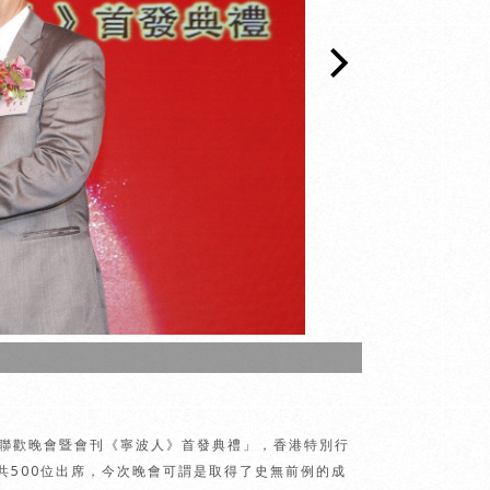
會長趙亨文(左)
團拜聯歡晚會暨會刊《寧波人》首發典禮」，香港特別行
共500位出席，今次晚會可謂是取得了史無前例的成