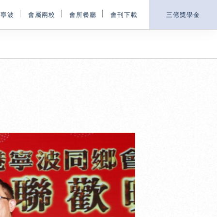
鄉寧波
會屬兩校
會所餐廳
會刊下載
三億獎學金