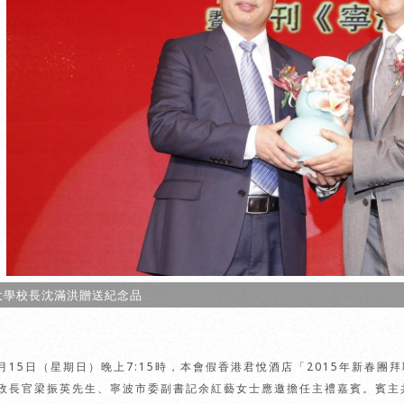
大學校長沈滿洪贈送紀念品
月15日（星期日）晚上7:15時，本會假香港君悅酒店「2015年新春
政長官梁振英先生、寧波市委副書記余紅藝女士應邀擔任主禮嘉賓。賓主