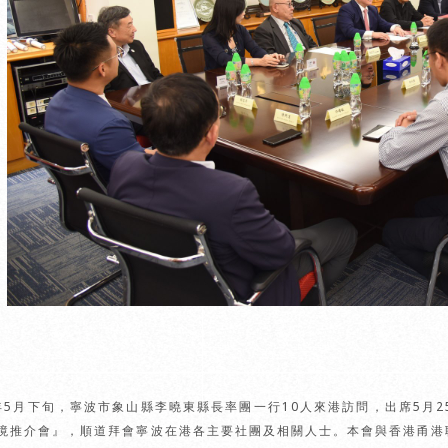
4年5月下旬，寧波市象山縣李曉東縣長率團一行10人來港訪問，出席5月
境推介會』，順道拜會寧波在港各主要社團及相關人士。本會與香港甬港聯誼