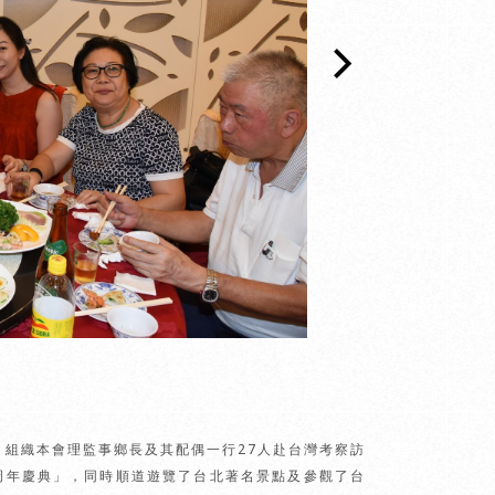
，組織本會理監事鄉長及其配偶一行27人赴台灣考察訪
周年慶典」，同時順道遊覽了台北著名景點及參觀了台