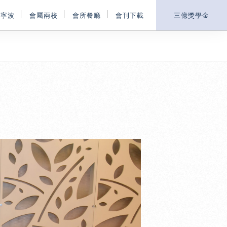
鄉寧波
會屬兩校
會所餐廳
會刊下載
三億獎學金