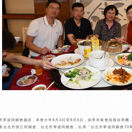
市寧波同鄉會邀請，本會今年8月4日至8月6日，由李本俊會長親自率團
會台北市浙江同鄉會、台北市寧波同鄉會，出席「台北市寧波同鄉會70