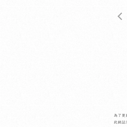
為了更
此銘誌