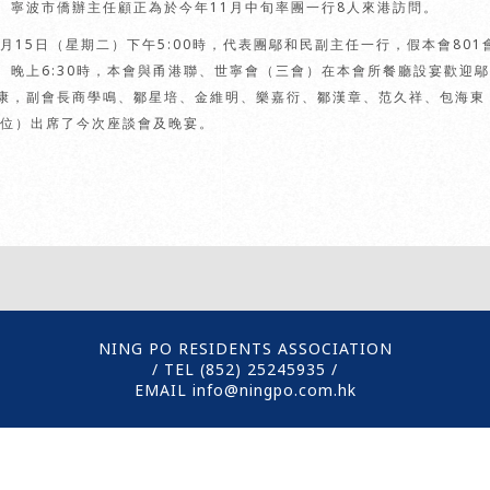
、寧波市僑辦主任顧正為於今年11月中旬率團一行8人來港訪問。
1月15日（星期二）下午5:00時，代表團鄔和民副主任一行，假本會8
。晚上6:30時，本會與甬港聯、世寧會（三會）在本會所餐廳設宴歡迎
康，副會長商學鳴、鄒星培、金維明、樂嘉衍、鄒漢章、范久祥、包海東
3位）出席了今次座談會及晚宴。
NING PO RESIDENTS ASSOCIATION
/ TEL (852)
25245935
/
EMAIL info@ningpo.com.hk