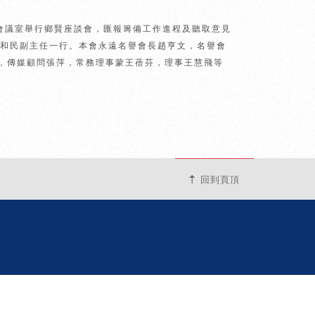
01會議室舉行鄉賢座談會，匯報籌備工作進程及聽取意見
鄔和民副主任一行。本會永遠名譽會長趙亨文，名譽會
，傳媒顧問張萍，常務理事蒙王蓓芬，理事王慧飛等
回到頁頂