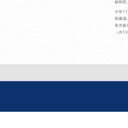
鄔和民
今年1
和建議
長竺銀
（共1