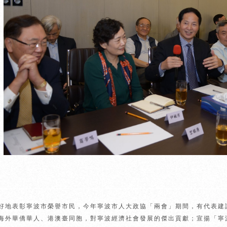
好地表彰寧波市榮譽市民，今年寧波市人大政協「兩會」期間，有代表建
海外華僑華人、港澳臺同胞，對寧波經濟社會發展的傑出貢獻；宣揚「寧