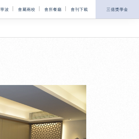
鄉寧波
會屬兩校
會所餐廳
會刊下載
三億獎學金