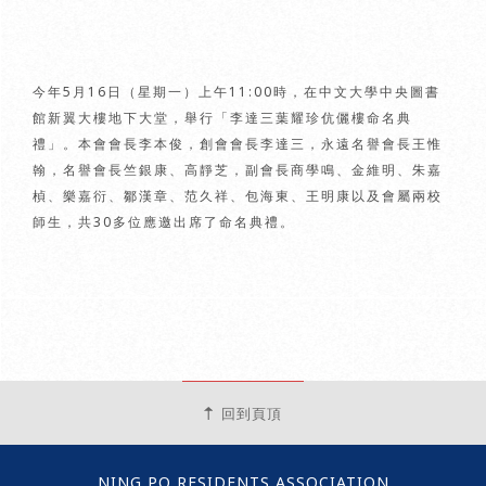
今年5月16日（星期一）上午11:00時，在中文大學中央圖書
館新翼大樓地下大堂，舉行「李達三葉耀珍伉儷樓命名典
禮」。本會會長李本俊，創會會長李達三，永遠名譽會長王惟
翰，名譽會長竺銀康、高靜芝，副會長商學鳴、金維明、朱嘉
楨、樂嘉衍、鄒漢章、范久祥、包海東、王明康以及會屬兩校
師生，共30多位應邀出席了命名典禮。
回到頁頂
NING PO RESIDENTS ASSOCIATION