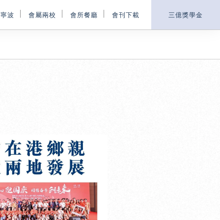
鄉寧波
會屬兩校
會所餐廳
會刊下載
三億獎學金